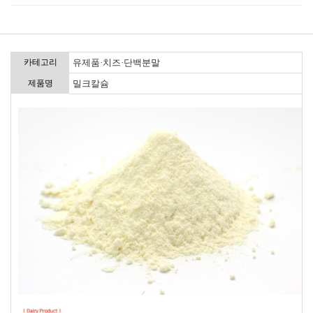
카테고리
유제품·치즈·단백분말
제품명
밀크칼슘